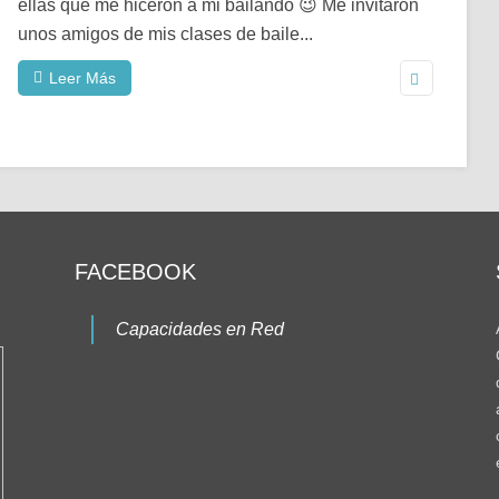
ellas que me hiceron a mi bailando 😉 Me invitaron
unos amigos de mis clases de baile...
Leer Más
FACEBOOK
Capacidades en Red