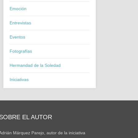
Emoción
Entrevistas
Eventos
Fotografías
Hermandad de la Soledad
Iniciativas
SOBRE EL AUTOR
Adrián Márquez Parejo, autor de la iniciativa