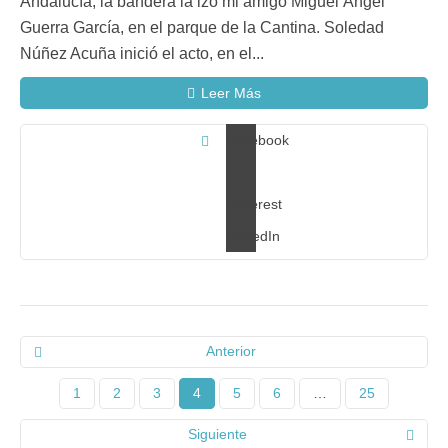
Andalucía, la bandera la izó mi amigo Miguel Ángel
Guerra García, en el parque de la Cantina. Soledad
Núñez Acuña inició el acto, en el...
Leer Más
Facebook
X
Pinterest
LinkedIn
Anterior
1
2
3
4
5
6
…
25
Siguiente