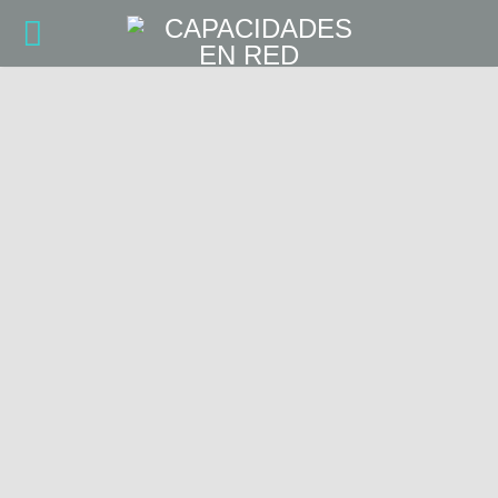
noviembre 24, 2024
Exposición de fotografías de Adrián en el
Museo de Artes y Costumbres...
noviembre 3, 2024
Virgen del Rosario de Gerena